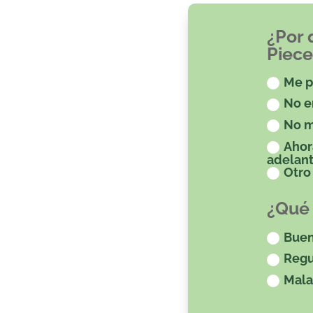
¿Por 
Piece
Me p
No e
No m
Ahor
adelant
Otro
¿Qué 
Bue
Regu
Mala