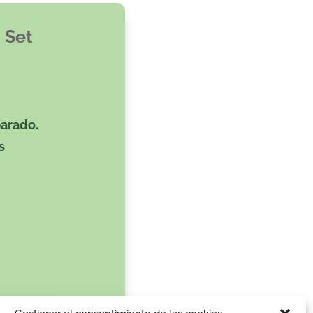
 Set
parado.
s